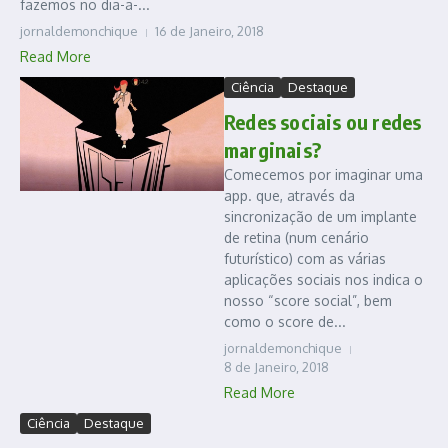
fazemos no dia-a-...
jornaldemonchique
16 de Janeiro, 2018
Read More
Ciência
Destaque
Redes sociais ou redes
marginais?
Comecemos por imaginar uma
app. que, através da
sincronização de um implante
de retina (num cenário
futurístico) com as várias
aplicações sociais nos indica o
nosso “score social”, bem
como o score de...
jornaldemonchique
8 de Janeiro, 2018
Read More
Ciência
Destaque