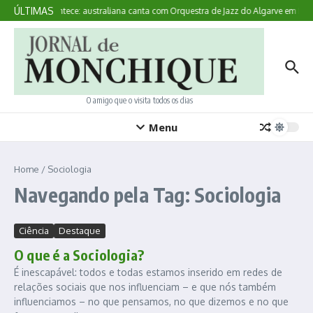
Ir para o conteúdo
ÚLTIMAS
Aqui Acontece: australiana canta com Orquestra de Jazz do Algarve em Mon
O amigo que o visita todos os dias
Menu
Home
/
Sociologia
Navegando pela Tag: Sociologia
Ciência
Destaque
O que é a Sociologia?
É inescapável: todos e todas estamos inserido em redes de
relações sociais que nos influenciam – e que nós também
influenciamos – no que pensamos, no que dizemos e no que