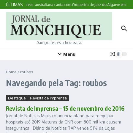
Ir para o conteúdo
ÚLTIMAS
Aqui Acontece: australiana canta com Orquestra de Jazz do Algarve em Mon
O amigo que o visita todos os dias
Menu
Home
/
roubos
Navegando pela Tag: roubos
Destaque
Revista de Imprensa
Revista de Imprensa – 15 de novembro de 2016
Jornal de Notícias Ministro anuncia plano para reequipar
hospitais até 2019 Viaturas da GNR com 800 mil km causam
insegurança Diário de Notícias TAP vende 51% da Lojas