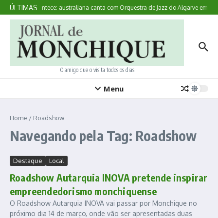
Ir para o conteúdo
ÚLTIMAS
Aqui Acontece: australiana canta com Orquestra de Jazz do Algarve em Mo
O amigo que o visita todos os dias
Menu
Home
/
Roadshow
Navegando pela Tag: Roadshow
Destaque
Local
Roadshow Autarquia INOVA pretende inspirar
empreendedorismo monchiquense
O Roadshow Autarquia INOVA vai passar por Monchique no
próximo dia 14 de março, onde vão ser apresentadas duas