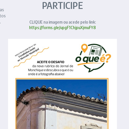
PARTICIPE
 as
tos
.
CLIQUE na imagem ou acede pelo link:
https://forms.gle/upgF1ChjpuXjmuFY8