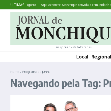
Ir para o conteúdo
ÚLTIMAS
L de 21 a 30 de agosto
Aqui Acontece: Monchique convida a comunidade a pen
O amigo que o visita todos os dias
Local
Regiona
Home
/
Programa de junho
Navegando pela Tag: P