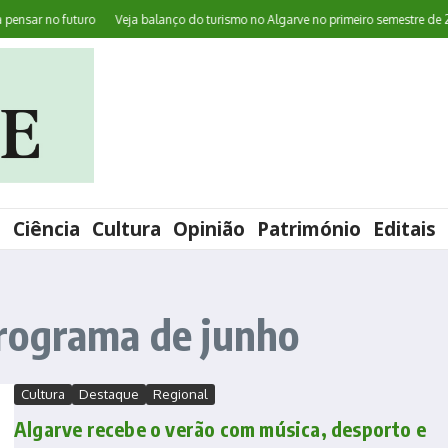
sar no futuro
Veja balanço do turismo no Algarve no primeiro semestre de 202
l
Ciência
Cultura
Opinião
Património
Editais
rograma de junho
Cultura
Destaque
Regional
Algarve recebe o verão com música, desporto e