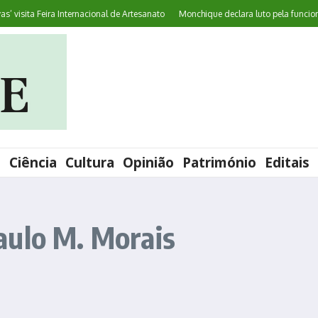
visita Feira Internacional de Artesanato
Monchique declara luto pela funcionária
l
Ciência
Cultura
Opinião
Património
Editais
aulo M. Morais