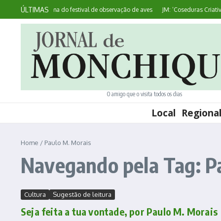
Ir para o conteúdo
ÚLTIMAS
divulga programa do festival de observação de aves
JM: ‘Coseduras Criativas’ 
O amigo que o visita todos os dias
Local
Regiona
Home
/
Paulo M. Morais
Navegando pela Tag: P
Cultura
Sugestão de leitura
Seja feita a tua vontade, por Paulo M. Morais