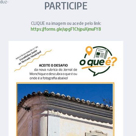
oduz-
PARTICIPE
CLIQUE na imagem ou acede pelo link:
https://forms.gle/upgF1ChjpuXjmuFY8