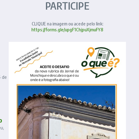
PARTICIPE
CLIQUE na imagem ou acede pelo link:
https://forms.gle/upgF1ChjpuXjmuFY8
5 de
o
u,