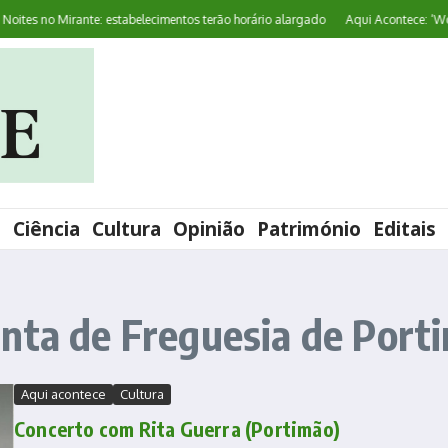
es no Mirante: estabelecimentos terão horário alargado
Aqui Acontece: ‘World
l
Ciência
Cultura
Opinião
Património
Editais
nta de Freguesia de Port
Aqui acontece
Cultura
Concerto com Rita Guerra (Portimão)