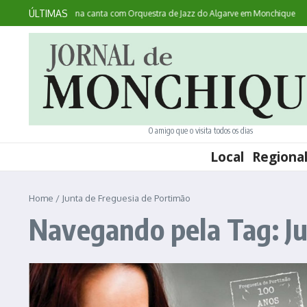
Ir para o conteúdo
ÚLTIMAS
ntece: australiana canta com Orquestra de Jazz do Algarve em Monchique
Noit
O amigo que o visita todos os dias
Local
Regiona
Home
/
Junta de Freguesia de Portimão
Navegando pela Tag: Ju