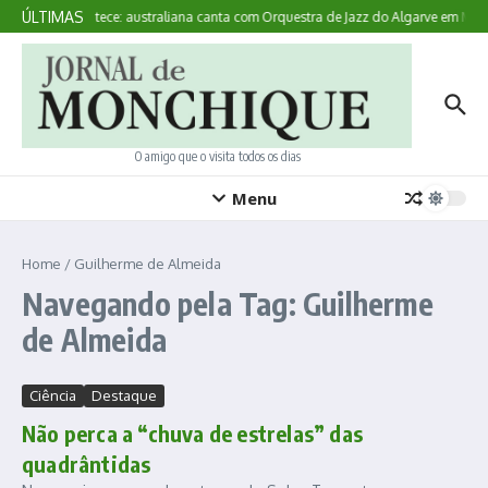
Ir para o conteúdo
ÚLTIMAS
Aqui Acontece: australiana canta com Orquestra de Jazz do Algarve em Mon
O amigo que o visita todos os dias
Menu
Home
/
Guilherme de Almeida
Navegando pela Tag: Guilherme
de Almeida
Ciência
Destaque
Não perca a “chuva de estrelas” das
quadrântidas