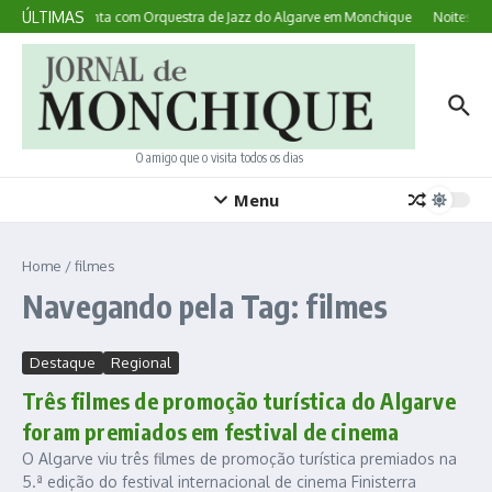
Ir para o conteúdo
ÚLTIMAS
 australiana canta com Orquestra de Jazz do Algarve em Monchique
Noites no 
O amigo que o visita todos os dias
Menu
Home
/
filmes
Navegando pela Tag: filmes
Destaque
Regional
Três filmes de promoção turística do Algarve
foram premiados em festival de cinema
O Algarve viu três filmes de promoção turística premiados na
5.ª edição do festival internacional de cinema Finisterra