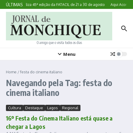
Ir para o conteúdo
ÚLTIMAS
Lagoa realiza 45ª edição da FATACIL de 21 a 30 de agosto
Aqui Acontece
O amigo que o visita todos os dias
Menu
Home
/
festa do cinema italiano
Navegando pela Tag: festa do
cinema italiano
Cultura
Destaque
Lagos
Regional
16º Festa do Cinema Italiano está quase a
chegar a Lagos