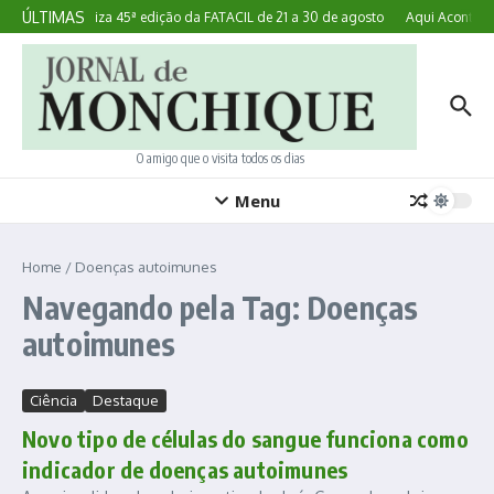
Ir para o conteúdo
ÚLTIMAS
Lagoa realiza 45ª edição da FATACIL de 21 a 30 de agosto
Aqui Acontece:
O amigo que o visita todos os dias
Menu
Home
/
Doenças autoimunes
Navegando pela Tag: Doenças
autoimunes
Ciência
Destaque
Novo tipo de células do sangue funciona como
indicador de doenças autoimunes