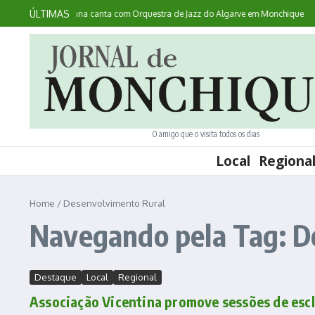
Ir para o conteúdo
ÚLTIMAS
ntece: australiana canta com Orquestra de Jazz do Algarve em Monchique
Noi
O amigo que o visita todos os dias
Local
Regiona
Home
/
Desenvolvimento Rural
Navegando pela Tag: D
Destaque
Local
Regional
Associação Vicentina promove sessões de esc