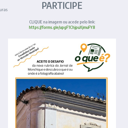
PARTICIPE
turas
CLIQUE na imagem ou acede pelo link:
https://forms.gle/upgF1ChjpuXjmuFY8