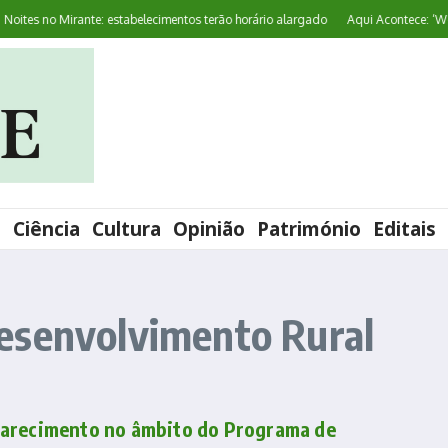
tes no Mirante: estabelecimentos terão horário alargado
Aqui Acontece: ‘World
l
Ciência
Cultura
Opinião
Património
Editais
esenvolvimento Rural
larecimento no âmbito do Programa de