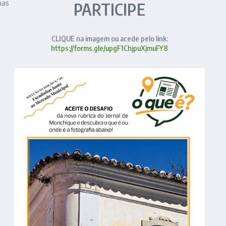
nas
PARTICIPE
CLIQUE na imagem ou acede pelo link:
https://forms.gle/upgF1ChjpuXjmuFY8