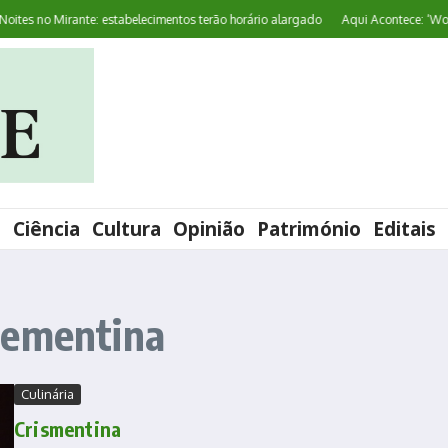
tes no Mirante: estabelecimentos terão horário alargado
Aqui Acontece: ‘World
l
Ciência
Cultura
Opinião
Património
Editais
lementina
Culinária
Crismentina