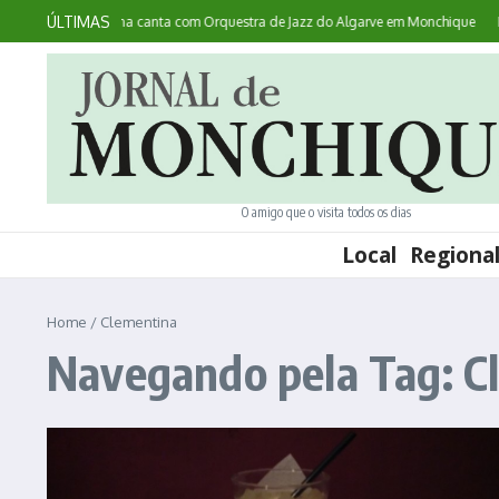
Ir para o conteúdo
ÚLTIMAS
ontece: australiana canta com Orquestra de Jazz do Algarve em Monchique
Noi
O amigo que o visita todos os dias
Local
Regiona
Home
/
Clementina
Navegando pela Tag: C