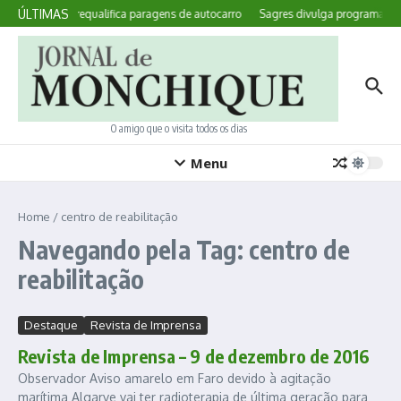
Ir para o conteúdo
ÚLTIMAS
Marmelete requalifica paragens de autocarro
Sagres divulga programa do f
O amigo que o visita todos os dias
Menu
Home
/
centro de reabilitação
Navegando pela Tag: centro de
reabilitação
Destaque
Revista de Imprensa
Revista de Imprensa – 9 de dezembro de 2016
Observador Aviso amarelo em Faro devido à agitação
marítima Algarve vai ter radioterapia de última geração para