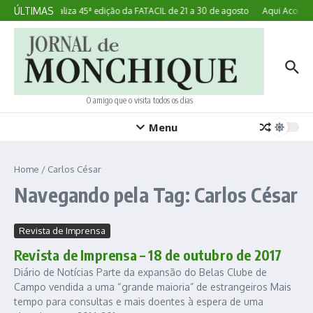
Ir para o conteúdo
ÚLTIMAS
Lagoa realiza 45ª edição da FATACIL de 21 a 30 de agosto
Aqui Acontece
O amigo que o visita todos os dias
Menu
Home
/
Carlos César
Navegando pela Tag: Carlos César
Revista de Imprensa
Revista de Imprensa – 18 de outubro de 2017
Diário de Notícias Parte da expansão do Belas Clube de
Campo vendida a uma “grande maioria” de estrangeiros Mais
tempo para consultas e mais doentes à espera de uma