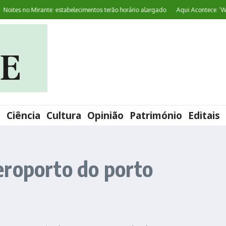
tes no Mirante: estabelecimentos terão horário alargado
Aqui Acontece: ‘Worl
l
Ciência
Cultura
Opinião
Património
Editais
eroporto do porto