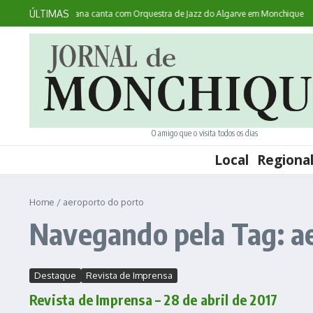
Ir para o conteúdo
ÚLTIMAS
ontece: australiana canta com Orquestra de Jazz do Algarve em Monchique
Noi
O amigo que o visita todos os dias
Local
Regiona
Home
/
aeroporto do porto
Navegando pela Tag: a
Destaque
Revista de Imprensa
Revista de Imprensa – 28 de abril de 2017