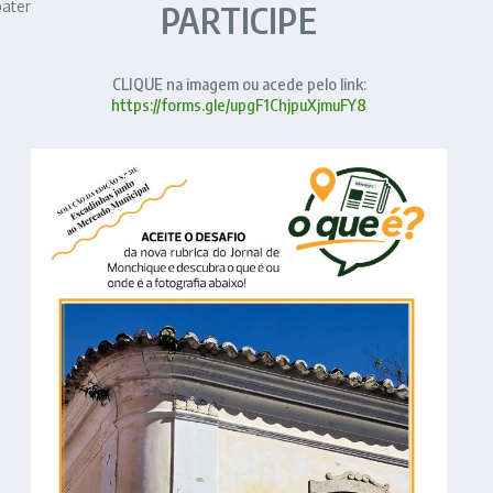
ater
PARTICIPE
CLIQUE na imagem ou acede pelo link:
https://forms.gle/upgF1ChjpuXjmuFY8