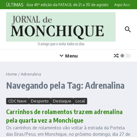
Ir para o conteúdo
ÚLTIMAS
Lagoa realiza 45ª edição da FATACIL de 21 a 30 de agosto
Aqui Acontece
O amigo que o visita todos os dias
Menu
Home
/
Adrenalina
Navegando pela Tag: Adrenalina
CDC Nave
Desporto
Destaque
Local
Carrinhos de rolamentos trazem adrenalina
pela quarta vez a Monchique
Os carrinhos de rolamentos vão voltar à estrada da Portela
das Eiras/Peso, em Monchique, no próximo domingo, dia 27 de