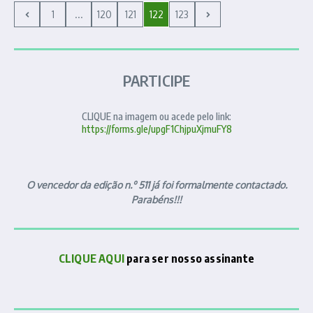
1
...
120
121
122
123
PARTICIPE
CLIQUE na imagem ou acede pelo link:
https://forms.gle/upgF1ChjpuXjmuFY8
O vencedor da edição n.º 511 já foi formalmente contactado.
Parabéns!!!
CLIQUE AQUI
para ser nosso assinante