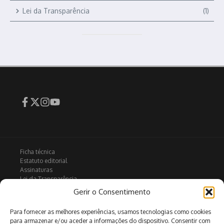
Lei da Transparência
(1)
Ficha técnica
Estatuto editorial
Assinaturas
Lei da Transparência
Contactos
Gerir o Consentimento
Política de privacidade
Política de Cookies
Para fornecer as melhores experiências, usamos tecnologias como cookies
para armazenar e/ou aceder a informações do dispositivo. Consentir com