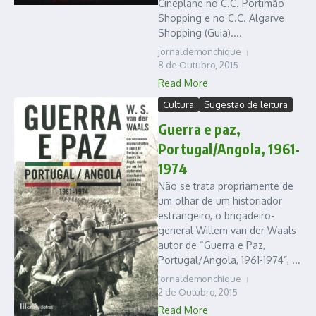
Cineplane no C.C. Portimão
Shopping e no C.C. Algarve
Shopping (Guia)....
jornaldemonchique
8 de Outubro, 2015
Read More
Cultura
Sugestão de leitura
Guerra e paz,
Portugal/Angola, 1961-
1974
Não se trata propriamente de
um olhar de um historiador
estrangeiro, o brigadeiro-
general Willem van der Waals
autor de “Guerra e Paz,
Portugal/Angola, 1961-1974”, ...
jornaldemonchique
2 de Outubro, 2015
Read More