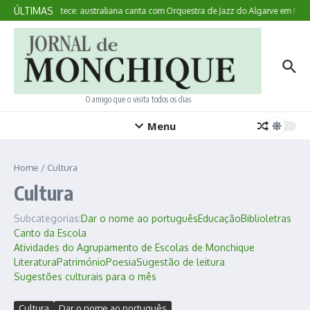
Ir para o conteúdo
ÚLTIMAS
Aqui Acontece: australiana canta com Orquestra de Jazz do Algarve em Monc
O amigo que o visita todos os dias
Menu
Home
/
Cultura
Cultura
Subcategorias:
Dar o nome ao português
Educação
Biblioletras
Canto da Escola
Atividades do Agrupamento de Escolas de Monchique
Literatura
Património
Poesia
Sugestão de leitura
Sugestões culturais para o mês
Cultura
Dar o nome ao português