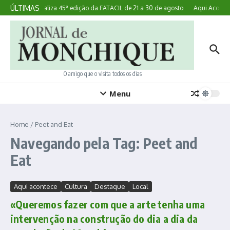
Ir para o conteúdo
ÚLTIMAS
Lagoa realiza 45ª edição da FATACIL de 21 a 30 de agosto
Aqui Acontec
O amigo que o visita todos os dias
Menu
Home
/
Peet and Eat
Navegando pela Tag: Peet and
Eat
Aqui acontece
Cultura
Destaque
Local
«Queremos fazer com que a arte tenha uma
intervenção na construção do dia a dia da