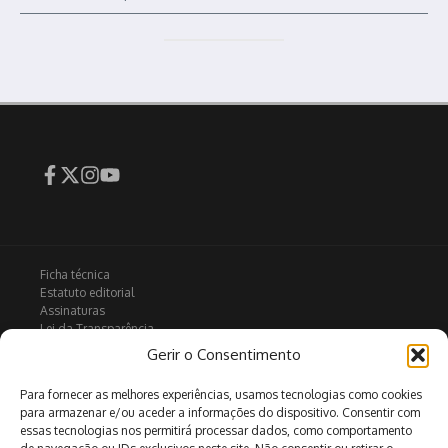
Ficha técnica
Estatuto editorial
Assinaturas
Lei da Transparência
Contactos
Gerir o Consentimento
Política de privacidade
Política de Cookies
Para fornecer as melhores experiências, usamos tecnologias como cookies
para armazenar e/ou aceder a informações do dispositivo. Consentir com
essas tecnologias nos permitirá processar dados, como comportamento