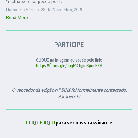
“multibox” e só pecou por t...
Humberto Sério
28 de Dezembro, 2015
Read More
PARTICIPE
CLIQUE na imagem ou acede pelo link:
https://forms.gle/upgF1ChjpuXjmuFY8
O vencedor da edição n.º 511 já foi formalmente contactado.
Parabéns!!!
CLIQUE AQUI
para ser nosso assinante