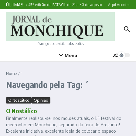
Ir para o conteúdo
ÚLTIMAS
Lagoa realiza 45ª edição da FATACIL de 21 a 30 de agosto
Aqui Acontece: M
O amigo que o visita todos os dias
Menu
Home
/
´
Navegando pela Tag: ´
O Nostálico
Opinião
O Nostálico
Finalmente realizou-se, nos moldes atuais, o 1.º festival do
medronho em Monchique, separado da feira do Presunto!
Excelente iniciativa, excelente ideia de colocar o espaço