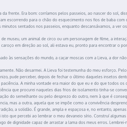
da frente. Era bom: corríamos pelos passeios, ao nascer do sol, diss
am escorrendo para o chão do esquecimento nos fios de baba com que
s minutos sentados nos passeios, enquanto descansávamos, a ver os 
e museu, um animal de circo ou um personagem de filme, a interaç
caroço em direção ao sol, ali estava eu, pronto para encontrar o p
chado às sensações do mundo, a caçar moscas com a Lieva, a dor não
tidamente. Não desarmei. A Lieva foi testemunha do meu esforço. 
izo, pude perceber, depois de fechar o último daqueles insetos den
da paciência. A minha vontade era maior do que eu e do que todos 
paciência que procurei naqueles dias frios de isolamento tinha-se conv
privação do semelhante ou pelo desprezo do outro, nem à que é con
lência, mas a outra, aquela que se impõe como a convivência despren
adição, a solidão. É grande, ampla e espaçosa e, no entanto, apenas 
isto que percebi ao lembrar o meu devaneio sírio. Construí algumas
ingo de dignidade capaz de arrastar a lama dos meus erros. Lembrei-