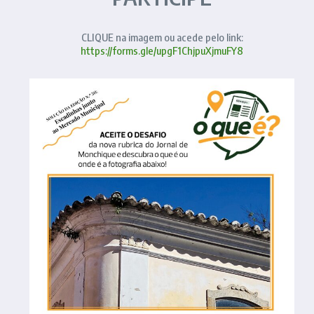
CLIQUE na imagem ou acede pelo link:
https://forms.gle/upgF1ChjpuXjmuFY8