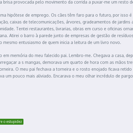
s da brisa provocada pelo movimento da corrida a puxar-me um resto d
 uma hipótese de emprego. Os cães têm faro para o futuro, por isso 
nação, caixas de telecomunicações, árvores, gradeamentos de jardins 
nidade. Tentei restaurantes, livrarias, obras em curso e oficinas 
na. Atirei o barro à parede junto de empresas de gestão de resíduos
o mesmo entusiasmo de quem inicia a leitura de um livro novo.
i-lo em memória do meu falecido pai. Lembro-me. Chegava a casa, dep
 de arregaçar a s mangas, demorava um quarto de hora com as mãos t
rneira. O meu pai fechava a torneira e o rosto enojado ficava reti
cava um pouco mais aliviado. Encarava o meu olhar incrédulo de pargo
re o estupidez