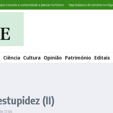
convida a comunidade a pensar no futuro
Veja balanço do turismo no Algarve 
l
Ciência
Cultura
Opinião
Património
Editais
estupidez (II)
016
17:46