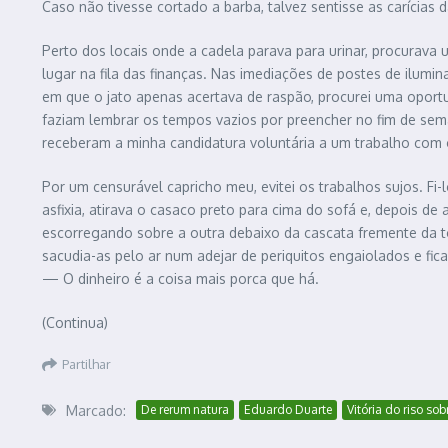
Caso não tivesse cortado a barba, talvez sentisse as carícia
Perto dos locais onde a cadela parava para urinar, procurava
lugar na fila das finanças. Nas imediações de postes de ilumi
em que o jato apenas acertava de raspão, procurei uma oportu
faziam lembrar os tempos vazios por preencher no fim de sema
receberam a minha candidatura voluntária a um trabalho com 
Por um censurável capricho meu, evitei os trabalhos sujos. F
asfixia, atirava o casaco preto para cima do sofá e, depois
escorregando sobre a outra debaixo da cascata fremente da to
sacudia-as pelo ar num adejar de periquitos engaiolados e fi
— O dinheiro é a coisa mais porca que há.
(Continua)
Partilhar
Marcado:
De rerum natura
Eduardo Duarte
Vitória do riso sob