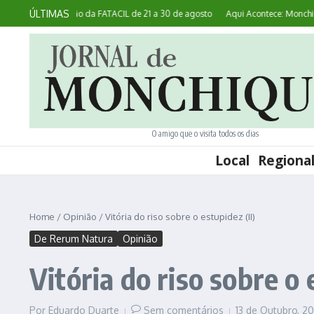
Ir para o conteúdo
ÚLTIMAS
ealiza 45ª edição da FATACIL de 21 a 30 de agosto
Aqui Acontece: Monchique 
O amigo que o visita todos os dias
Local
Regiona
Home
/
Opinião
/
Vitória do riso sobre o estupidez (II)
De Rerum Natura
Opinião
Vitória do riso sobre o 
Por
Eduardo Duarte
Sem comentários
13 de Outubro, 2