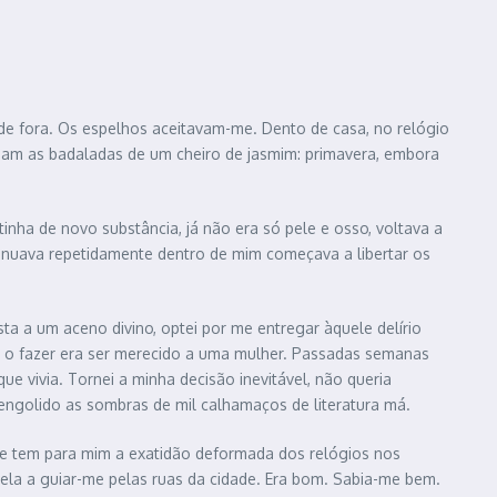
 de fora. Os espelhos aceitavam-me. Dento de casa, no relógio
tiam as badaladas de um cheiro de jasmim: primavera, embora
tinha de novo substância, já não era só pele e osso, voltava a
sinuava repetidamente dentro de mim começava a libertar os
 a um aceno divino, optei por me entregar àquele delírio
de o fazer era ser merecido a uma mulher. Passadas semanas
vivia. Tornei a minha decisão inevitável, não queria
e engolido as sombras de mil calhamaços de literatura má.
dade tem para mim a exatidão deformada dos relógios nos
 ela a guiar-me pelas ruas da cidade. Era bom. Sabia-me bem.