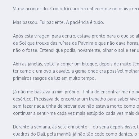
Vi-me acontecido. Como foi duro reconhecer-me no mais irrec
Mas passou. Fui paciente. A paciência é tudo.
Após esta viragem para dentro, estava pronto para o que se a
de Sol que trouxe das ruínas de Palmira e que não dava horas
não o fosse. Entendi que podia, novamente, olhar o sol e se
Abri as janelas, voltei a comer um bitoque, depois de muito te
ter carne e um ovo a cavalo, a gema onde era possível molha
primeiros rasgos de luz em muito tempo.
Já não me bastava a mim próprio. Tinha de encontrar-me no p
desértico. Precisava de encontrar um trabalho para saber vi
sem fazer nada, tinha de provar que não estava morto como o
continuar a sentir-me cada vez mais estúpido, cada vez mais de
Durante a semana, às sete em ponto – ou seria depois disso, 
quadros do Dali, pela manhã, já não tão cedo como dantes, o s