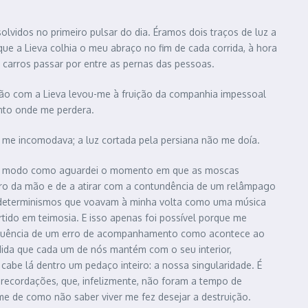
olvidos no primeiro pulsar do dia. Éramos dois traços de luz a
 a Lieva colhia o meu abraço no fim de cada corrida, à hora
carros passar por entre as pernas das pessoas.
ão com a Lieva levou-me à fruição da companhia impessoal
onto onde me perdera.
 me incomodava; a luz cortada pela persiana não me doía.
Pelo modo como aguardei o momento em que as moscas
tro da mão e de a atirar com a contundência de um relâmpago
os determinismos que voavam à minha volta como uma música
ertido em teimosia. E isso apenas foi possível porque me
sequência de um erro de acompanhamento como acontece ao
dida que cada um de nós mantém com o seu interior,
cabe lá dentro um pedaço inteiro: a nossa singularidade. É
 recordações, que, infelizmente, não foram a tempo de
me de como não saber viver me fez desejar a destruição.