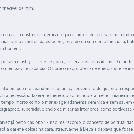
onhecível de mim.
bria nas circunstâncias gerais do quotidiano, redescobria o meu lado
, mas sim os cheiros da estações, privado da sua corda luminosa, ba
r um homem.
mpo sem mastigar carne de porco, arejei a casa e as ideias. O mundo 
r o meu pão de cada dia. O buraco negro pleno de energia que se in
onto em que me abandonara quando, convencido de que era a resposta
ver. Era necessário fazer-me merecido ao mundo e a melhor maneira 
 tempo, morto como o mar exageradamente sem vida e sem sal em que 
sgraçado, superficial e cheio de misérias interiores, como se tivess
talvez já perto das oito? -, não me recordo, o conceito de pontuali
ol a dar-me coices na cara, atrelava-me à Lieva e deixava que fosse