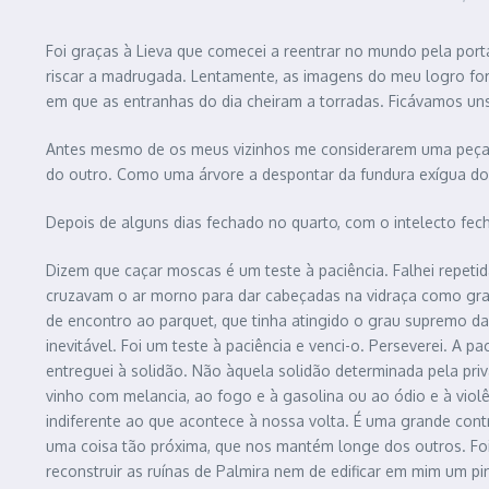
Foi graças à Lieva que comecei a reentrar no mundo pela porta 
riscar a madrugada. Lentamente, as imagens do meu logro for
em que as entranhas do dia cheiram a torradas. Ficávamos un
Antes mesmo de os meus vizinhos me considerarem uma peça d
do outro. Como uma árvore a despontar da fundura exígua do 
Depois de alguns dias fechado no quarto, com o intelecto fe
Dizem que caçar moscas é um teste à paciência. Falhei repe
cruzavam o ar morno para dar cabeçadas na vidraça como gran
de encontro ao parquet, que tinha atingido o grau supremo 
inevitável. Foi um teste à paciência e venci-o. Perseverei. A 
entreguei à solidão. Não àquela solidão determinada pela 
vinho com melancia, ao fogo e à gasolina ou ao ódio e à vio
indiferente ao que acontece à nossa volta. É uma grande contr
uma coisa tão próxima, que nos mantém longe dos outros. Foi 
reconstruir as ruínas de Palmira nem de edificar em mim um p