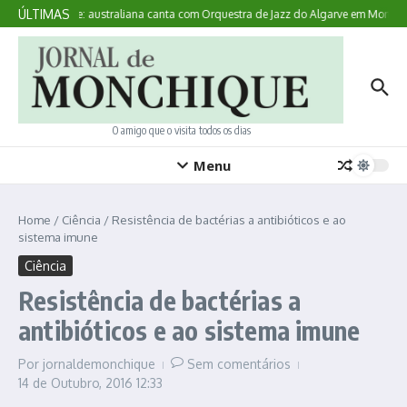
Ir para o conteúdo
ÚLTIMAS
Aqui Acontece: australiana canta com Orquestra de Jazz do Algarve em Monchiq
O amigo que o visita todos os dias
Menu
Home
/
Ciência
/
Resistência de bactérias a antibióticos e ao
sistema imune
Ciência
Resistência de bactérias a
antibióticos e ao sistema imune
Por
jornaldemonchique
Sem comentários
14 de Outubro, 2016
12:33