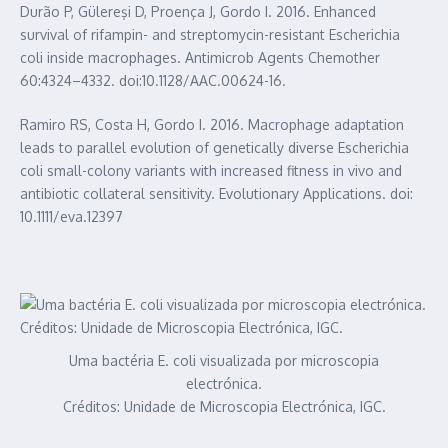
Durão P, Gülereşi D, Proença J, Gordo I. 2016. Enhanced
survival of rifampin- and streptomycin-resistant Escherichia
coli inside macrophages. Antimicrob Agents Chemother
60:4324–4332. doi:10.1128/AAC.00624-16.
Ramiro RS, Costa H, Gordo I. 2016. Macrophage adaptation
leads to parallel evolution of genetically diverse Escherichia
coli small-colony variants with increased fitness in vivo and
antibiotic collateral sensitivity. Evolutionary Applications. doi:
10.1111/eva.12397
Uma bactéria E. coli visualizada por microscopia
electrónica.
Créditos: Unidade de Microscopia Electrónica, IGC.