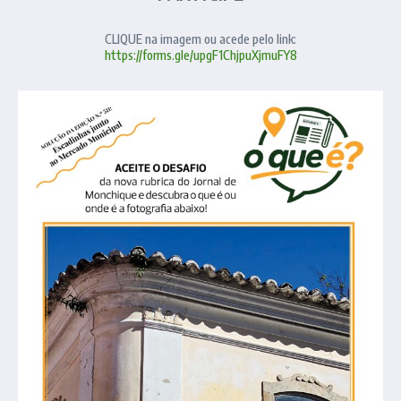
CLIQUE na imagem ou acede pelo link:
https://forms.gle/upgF1ChjpuXjmuFY8