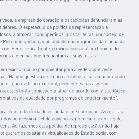
privada, a empresa do coração e os tabloides denunciaram as
sidentes. O espetáculo da política da representação é
sos, a almoçar com operários, a visitar feiras, um cortejo de
ho e Pinto que ganhou popularidade em programas da manhã da
as com Berlusconi à frente, o milionário que é um homem do
órcios e meninas que frequentam as suas festas.
e era exímio tribuno parlamentar para a vedeta que veste
cias. Há que questionar se não caminhamos para um profundo
 estético, artístico, cultural, perdendo-se os aspetos
idos, estes terão começado a atuar de acordo com a sua lógica
formativos de qualidade por programas de entretenimento”.
ica, com a denúncia de escândalos de corrupção. As revistas
m todos no mesmo nível de audiências, no mesmo exercício de
vens. Ao fazermos esta política de representação, não haja
po: queremos exaltar as virtualidades do Estado social com