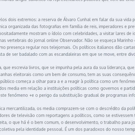
los dois extremos: a reserva de Álvaro Cunhal em falar da sua vida 
ica organizada das fotografias em família de reis, imperadores e pre
sitadamente mostram o ídolo com celebridades, a visitar lares de ido
unas vertebrais do jornal online Observador. Não se esqueça Marin
o presença regular nos telejornais. Os políticos italianos dão cart
gosta de ser badalado com as escandaleiras em que se move, entre div
, que escrevia livros, que se impunha pela aura da sua liderança, qu
panhas eleitorais como um bem de consumo, tem as suas consequên
público começa a olhar para a e a reagir à política como um fenómeno
dos media em relação a instituições políticas como governos e part
 este fenómeno +e o perigo da substituição gradual de programas in
ca mercantilizada, os media comprazem-se com o descrédito da polít
adores de televisão com reportagens a políticos, como se estivesse
eita, o que há é o bem comum, o desenvolvimento, o trabalho para jo
u coletiva pela identidade pessoal. É um dos paradoxos do nosso tem