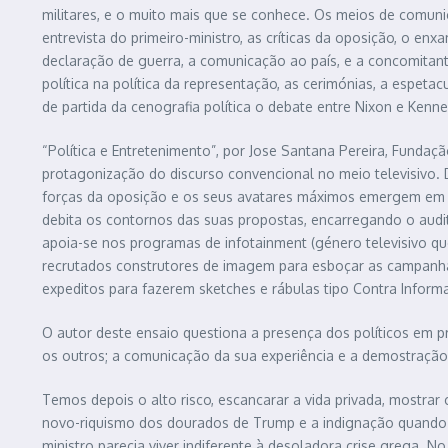
militares, e o muito mais que se conhece. Os meios de comunic
entrevista do primeiro-ministro, as críticas da oposição, o en
declaração de guerra, a comunicação ao país, e a concomitant
política na política da representação, as cerimónias, a espe
de partida da cenografia política o debate entre Nixon e Kenn
“Política e Entretenimento”, por Jose Santana Pereira, Funda
protagonização do discurso convencional no meio televisivo. D
forças da oposição e os seus avatares máximos emergem em pr
debita os contornos das suas propostas, encarregando o audi
apoia-se nos programas de infotainment (género televisivo qu
recrutados construtores de imagem para esboçar as campanha
expeditos para fazerem sketches e rábulas tipo Contra Infor
O autor deste ensaio questiona a presença dos políticos em pro
os outros; a comunicação da sua experiência e a demostração
Temos depois o alto risco, escancarar a vida privada, mostra
novo-riquismo dos dourados de Trump e a indignação quando Va
ministro parecia viver indiferente à desoladora crise grega