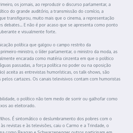
eiro, os jornais, ao reproduzir o discurso parlamentar, a
ítico do grande auditório, a transmissão do comício, a
que transfigurou, muito mais que o cinema, a representação
andes debates… E não é por acaso que se apresenta como ponto
uberante e visualmente forte.
icação política que galgou o campo restrito da
imeiro-ministro, o líder parlamentar, o ministro da moda, as
ualmente encarada como matéria cinzenta em que o político
águas passadas, a força política no poder ou na oposição
 aceita as entrevistas humorísticas, os talk-shows, são
pelos cartazes. Os canais televisivos contam com humoristas
ibilidade, o político não tem medo de sorrir ou galhofar como
xos ao eleitorado.
s filhos. É sintomático o deslumbramento dos pobres com o
s revistas e às televisões, caiu o Carmo e a Trindade, o
cinema como Reagan e Schwarzenegger outros participam em