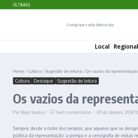
Veja balanço do turismo no Algarve no primeiro semestre de 
Ir para o conteúdo
ÚLTIMAS
Marmelete requalifica paragens de autocarro
Sagres divulga programa do festival de observação de aves
O amigo que o visita todos os dias
Local
Regiona
Home
/
Cultura
/
Sugestão de leitura
/
Os vazios da representação 
Cultura
Destaque
Sugestão de leitura
Os vazios da representa
Por
Beja Santos
Sem comentários
29 de Janeiro, 2018
1
Sempre, desde a noite dos tempos, que aqueles que se design
política da representação: a pompa e a cenografia de visitas r