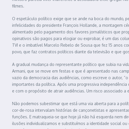
filmes.
O espetáculo político exige que se ande na boca do mundo, pe
infelicidades do presidente François Hollande, a montagem cén
alimentado pelo pagamento dos favores jornalísticos que propo
opinativos são pagos para elogiar ou exprobar, é um das col
TVI e o imbatível Marcelo Rebelo de Sousa que fez 15 anos com
povo, que faz contratos políticos diante da televisão e que 
A gradual mudança do representante político que subia na vida
Armani, que se move em festas e que é apresentado nas cam
vazio da democracia das audiências, como escreve o autor, “o 
importantes da política. Após uma progressiva independência 
e com o propósito de atrair audiências. Um risco associado a
Não podemos subestimar que está uma via aberta para a políti
cor-de-rosa intervalam histórias de cançonetistas e apresent
funções. E matraqueia-se que hoje já não há esquerda nem dir
ilusões individualizamos e substituímos a identidade social o