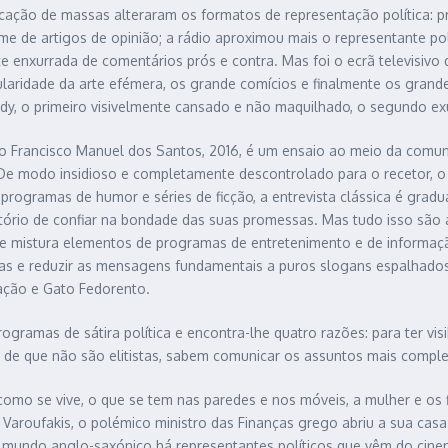
ação de massas alteraram os formatos de representação política: prim
xame de artigos de opinião; a rádio aproximou mais o representante pol
e enxurrada de comentários prós e contra. Mas foi o ecrã televisivo 
tacularidade da arte efémera, os grande comícios e finalmente os gr
edy, o primeiro visivelmente cansado e não maquilhado, o segundo ex
ção Francisco Manuel dos Santos, 2016, é um ensaio ao meio da comun
e modo insidioso e completamente descontrolado para o recetor, o pr
ogramas de humor e séries de ficção, a entrevista clássica é grad
tório de confiar na bondade das suas promessas. Mas tudo isso são 
e mistura elementos de programas de entretenimento e de informação)
s e reduzir as mensagens fundamentais a puros slogans espalhados 
mação e Gato Fedorento.
gramas de sátira política e encontra-lhe quatro razões: para ter vis
 de que não são elitistas, sabem comunicar os assuntos mais comple
r como se vive, o que se tem nas paredes e nos móveis, a mulher e o
roufakis, o polémico ministro das Finanças grego abriu a sua casa à
. No mundo anglo-saxónico há representantes políticos que vêm do 