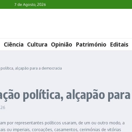
2026
7 de Agosto, 2026
l
Ciência
Cultura
Opinião
Património
Editais
política, alçapão para a democracia
ção política, alçapão par
1:26
am por representantes políticos usaram, de um ou outro modo, a
eais ou imperiais, coroações, casamentos, cerimónias de vitórias