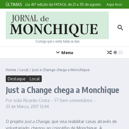
Ir para o conteúdo
ÚLTIMAS
Lagoa realiza 45ª edição da FATACIL de 21 a 30 de agosto
Aqui Acontece:
O amigo que o visita todos os dias
Menu
Home
/
Local
/
Just a Change chega a Monchique
Destaque
Local
Just a Change chega a Monchique
Por
João Ricardo Costa
Sem comentários
23 de Março, 2017
12:44
O projeto
Just a Change
, que visa reabilitar casas através de
voluntariado, chegou ao concelho de Monchique. A