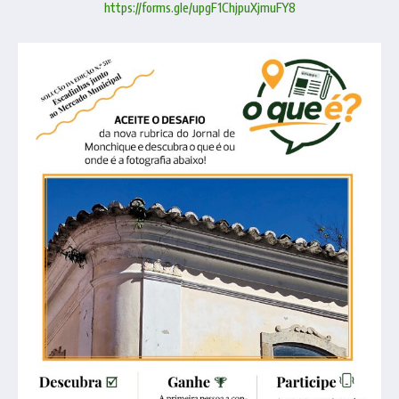
https://forms.gle/upgF1ChjpuXjmuFY8