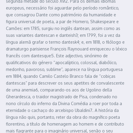
segunda metade do século XVI2. Para os demais idiomas
europeus, necessário foi aguardar pelo período romântico,
que consagrou Dante como património da humanidade e
figura universal de poeta, a par de Homero, Shakespeare e
Camões: em 1785, surgiu no inglês dantean, assim como as
suas variantes dantescan e danteish3; em 1799, foi a vez da
língua alemã grafar o termo dantesk4; e, em 1818, o filólogo e
dramaturgo parisiense François Raynouard enriqueceu o léxico
francês com dantesque5. Este adjectivo, sinónimo de
qualificativos do género “apocalíptico, colossal, diabólico,
medonho, pavoroso, sublime”, aparece na língua portuguesa
em 1884, quando Camilo Castelo Branco fala de “cobiças
dantescas” para descrever os seus apetites de convalescente
de uma anemia6, comparando-os aos de Ugolino della
Gherardesca, o traidor magistrado de Pisa, condenado no
nono círculo do inferno da Divina Comédia a roer por toda a
eternidade o cachaço do arcebispo Ubaldini7. A história da
língua não quis, portanto, reter da obra do magnífico poeta
florentino, a título de homenagem ao homem e de contributo
mais flagrante para o imaginário universal, senão o seu