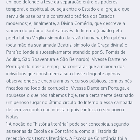
em que defende a tese da separação entre os poderes
temporal e espiritual, ou seja entre o Estado e a Igreja, e que
serviu de base para a construção teórica dos Estados
modernos; e, finalmente, a Divina Comédia, que descreve a
viagem do próprio Dante através do Inferno (guiado pelo
poeta latino Virgílio, símbolo da razão humana), Purgatório
(pela mão da sua amada Beatriz, símbolo da Graça divina) e
Paraíso (onde é sucessivamente atendido por S. Tomás de
Aquino, São Boaventura e São Bernardo). Vivesse Dante no
Portugal do nosso tempo, iria constatar que a maioria dos
indivíduos que constituem a sua classe dirigente apenas
observa onde se encontram os recursos públicos, com os pés
fincados no lodo da corrupção. Vivesse Dante em Portugal e
soubesse o que nós sabemos hoje, teria certamente destinado
um penoso lugar no último círculo do Inferno a essa cambada
de sem-vergonha que infesta o país e infecta o seu povo.r
Notas
1 A noção de “história literária” pode ser concebida, segundo
as teorias da Escola de Constância, como a História da
recepção dos textos literários. A Escola de Constância foi a