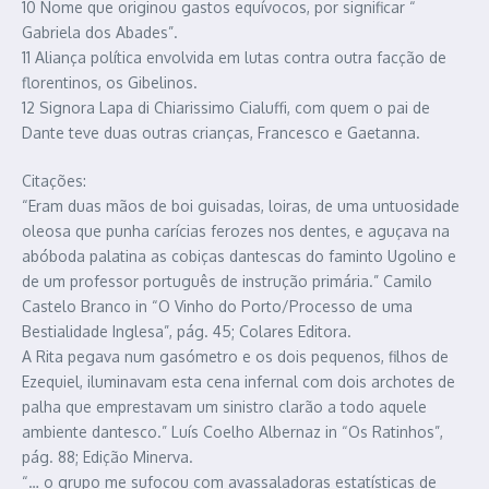
10 Nome que originou gastos equívocos, por significar “
Gabriela dos Abades”.
11 Aliança política envolvida em lutas contra outra facção de
florentinos, os Gibelinos.
12 Signora Lapa di Chiarissimo Cialuffi, com quem o pai de
Dante teve duas outras crianças, Francesco e Gaetanna.
Citações:
“Eram duas mãos de boi guisadas, loiras, de uma untuosidade
oleosa que punha carícias ferozes nos dentes, e aguçava na
abóboda palatina as cobiças dantescas do faminto Ugolino e
de um professor português de instrução primária.” Camilo
Castelo Branco in “O Vinho do Porto/Processo de uma
Bestialidade Inglesa”, pág. 45; Colares Editora.
A Rita pegava num gasómetro e os dois pequenos, filhos de
Ezequiel, iluminavam esta cena infernal com dois archotes de
palha que emprestavam um sinistro clarão a todo aquele
ambiente dantesco.” Luís Coelho Albernaz in “Os Ratinhos”,
pág. 88; Edição Minerva.
“… o grupo me sufocou com avassaladoras estatísticas de