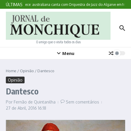
Ir para o conteúdo
ÚLTIMAS
Aqui Acontece: australiana canta com Orquestra de Jazz do Algarve em Monch
O amigo que o visita todos os dias
Menu
Home
/
Opinião
/
Dantesco
Opinião
Dantesco
Por
Fernão de Quintanilha
Sem comentários
27 de Abril, 2016
16:18