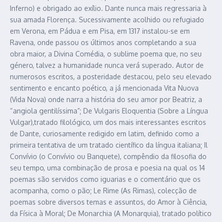
Inferno) e obrigado ao exílio. Dante nunca mais regressaria à
sua amada Florença. Sucessivamente acolhido ou refugiado
em Verona, em Pádua e em Pisa, em 1317 instalou-se em
Ravena, onde passou os últimos anos completando a sua
obra maior, a Divina Comédia, o sublime poema que, no seu
género, talvez a humanidade nunca verá superado. Autor de
numerosos escritos, a posteridade destacou, pelo seu elevado
sentimento e encanto poético, a já mencionada Vita Nuova
(Vida Nova) onde narra a história do seu amor por Beatriz, a
“angiola gentilíssima”; De Vulgaris Eloquentia (Sobre a Língua
Vulgar),tratado filológico, um dos mais interessantes escritos
de Dante, curiosamente redigido em latim, definido como a
primeira tentativa de um tratado científico da língua italiana; Il
Convívio (o Convívio ou Banquete), compêndio da filosofia do
seu tempo, uma combinação de prosa e poesia na qual os 14
poemas são servidos como iguarias e o comentário que os
acompanha, como o pão; Le Rime (As Rimas), colecção de
poemas sobre diversos temas e assuntos, do Amor à Ciência,
da Física à Moral; De Monarchia (A Monarquia), tratado político