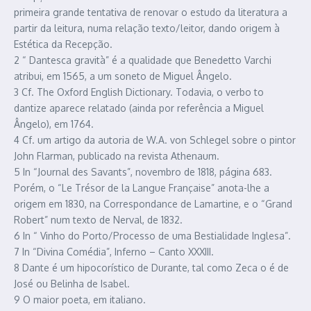
primeira grande tentativa de renovar o estudo da literatura a
partir da leitura, numa relação texto/leitor, dando origem à
Estética da Recepção.
2 “ Dantesca gravità” é a qualidade que Benedetto Varchi
atribui, em 1565, a um soneto de Miguel Ângelo.
3 Cf. The Oxford English Dictionary. Todavia, o verbo to
dantize aparece relatado (ainda por referência a Miguel
Ângelo), em 1764.
4 Cf. um artigo da autoria de W.A. von Schlegel sobre o pintor
John Flarman, publicado na revista Athenaum.
5 In “Journal des Savants”, novembro de 1818, página 683.
Porém, o “Le Trésor de la Langue Française” anota-lhe a
origem em 1830, na Correspondance de Lamartine, e o “Grand
Robert” num texto de Nerval, de 1832.
6 In “ Vinho do Porto/Processo de uma Bestialidade Inglesa”.
7 In “Divina Comédia”, Inferno – Canto XXXIII.
8 Dante é um hipocorístico de Durante, tal como Zeca o é de
José ou Belinha de Isabel.
9 O maior poeta, em italiano.