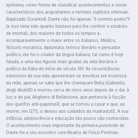
epónimo, como forma de classificar acontecimentos e cenas
característicos dos angustiantes e terríveis suplícios infernais.
Baptizado Durante8, Dante não foi apenas “il sommo poeta”9
(e isso teria sido quanto bastava para lhe conferir o estatuto
de imortal), dos maiores de todos os tempos e,
incomparavelmente o maior entre os italianos. Médico,
filósofo moralista, diplomata, teórico literário e pensador
político, ele foi o criador da língua italiana, tal como é hoje
falada, e uma das figuras mais gradas da vida literária e
política da Itália do início do século XIV. As circunstâncias
exteriores da sua vida apresentam-se envoltas em incerteza:
da mãe, apenas se sabe que lhe chamavam Bella (Gabriella
degli Abati)10 e morreu cerca de cinco anos depois de o dar à
luz; e do pai, Alighiero di Bellincione, que pertencia à facção
dos guelfos anti-papistas11, que se tornou a casar e que, ao
morrer, em 1275, o deixou aos cuidados da madrasta12. A sua
infância, adolescência e educação tão pouco são conhecidas.
O acontecimento mais importante da primeira juventude de
Dante foi o seu encontro com Beatriz de Folco Portinari,