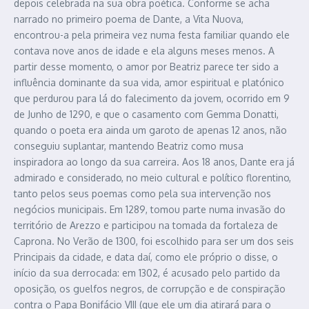
depois celebrada na sua obra poética. Conforme se acha
narrado no primeiro poema de Dante, a Vita Nuova,
encontrou-a pela primeira vez numa festa familiar quando ele
contava nove anos de idade e ela alguns meses menos. A
partir desse momento, o amor por Beatriz parece ter sido a
influência dominante da sua vida, amor espiritual e platónico
que perdurou para lá do falecimento da jovem, ocorrido em 9
de Junho de 1290, e que o casamento com Gemma Donatti,
quando o poeta era ainda um garoto de apenas 12 anos, não
conseguiu suplantar, mantendo Beatriz como musa
inspiradora ao longo da sua carreira. Aos 18 anos, Dante era já
admirado e considerado, no meio cultural e político florentino,
tanto pelos seus poemas como pela sua intervenção nos
negócios municipais. Em 1289, tomou parte numa invasão do
território de Arezzo e participou na tomada da fortaleza de
Caprona. No Verão de 1300, foi escolhido para ser um dos seis
Principais da cidade, e data daí, como ele próprio o disse, o
início da sua derrocada: em 1302, é acusado pelo partido da
oposição, os guelfos negros, de corrupção e de conspiração
contra o Papa Bonifácio VIII (que ele um dia atirará para o