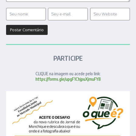
PARTICIPE
CLIQUE na imagem ou acede pelo link:
https://forms.gle/upgF1ChjpuXjmuFY8