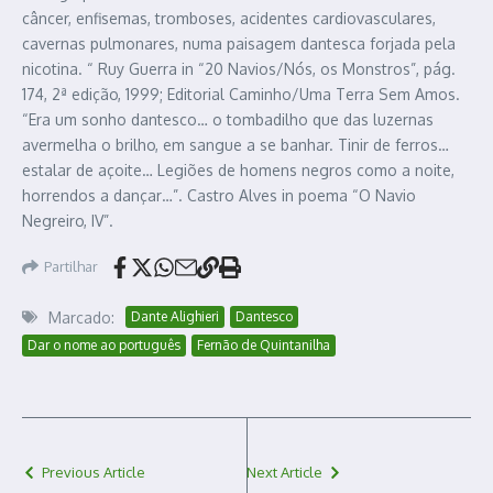
câncer, enfisemas, tromboses, acidentes cardiovasculares,
cavernas pulmonares, numa paisagem dantesca forjada pela
nicotina. “ Ruy Guerra in “20 Navios/Nós, os Monstros”, pág.
174, 2ª edição, 1999; Editorial Caminho/Uma Terra Sem Amos.
“Era um sonho dantesco… o tombadilho que das luzernas
avermelha o brilho, em sangue a se banhar. Tinir de ferros…
estalar de açoite… Legiões de homens negros como a noite,
horrendos a dançar…”. Castro Alves in poema “O Navio
Negreiro, IV”.
Partilhar
Marcado:
Dante Alighieri
Dantesco
Dar o nome ao português
Fernão de Quintanilha
Previous Article
Next Article