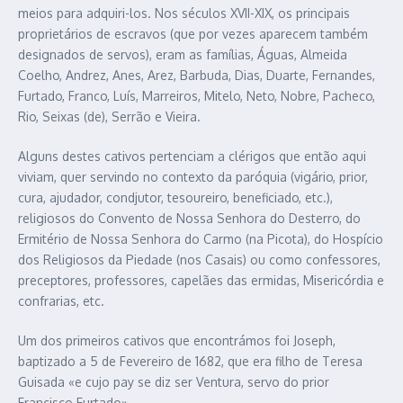
meios para adquiri-los. Nos séculos XVII-XIX, os principais
proprietários de escravos (que por vezes aparecem também
designados de servos), eram as famílias, Águas, Almeida
Coelho, Andrez, Anes, Arez, Barbuda, Dias, Duarte, Fernandes,
Furtado, Franco, Luís, Marreiros, Mitelo, Neto, Nobre, Pacheco,
Rio, Seixas (de), Serrão e Vieira.
Alguns destes cativos pertenciam a clérigos que então aqui
viviam, quer servindo no contexto da paróquia (vigário, prior,
cura, ajudador, condjutor, tesoureiro, beneficiado, etc.),
religiosos do Convento de Nossa Senhora do Desterro, do
Ermitério de Nossa Senhora do Carmo (na Picota), do Hospício
dos Religiosos da Piedade (nos Casais) ou como confessores,
preceptores, professores, capelães das ermidas, Misericórdia e
confrarias, etc.
Um dos primeiros cativos que encontrámos foi Joseph,
baptizado a 5 de Fevereiro de 1682, que era filho de Teresa
Guisada «e cujo pay se diz ser Ventura, servo do prior
Francisco Furtado».