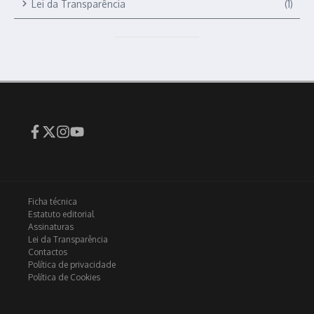
Lei da Transparência
(1)
Ficha técnica
Estatuto editorial
Assinaturas
Lei da Transparência
Contactos
Política de privacidade
Política de Cookies