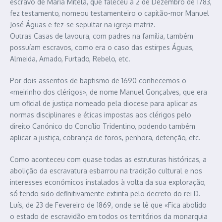
escravo de Maria Mitela, que faleceu a 2 de Dezembro de 1783,
fez testamento, nomeou testamenteiro o capitão-mor Manuel
José Águas e fez-se sepultar na igreja matriz.
Outras Casas de lavoura, com padres na família, também
possuíam escravos, como era o caso das estirpes Águas,
Almeida, Amado, Furtado, Rebelo, etc.
Por dois assentos de baptismo de 1690 conhecemos o
«meirinho dos clérigos», de nome Manuel Gonçalves, que era
um oficial de justiça nomeado pela diocese para aplicar as
normas disciplinares e éticas impostas aos clérigos pelo
direito Canónico do Concílio Tridentino, podendo também
aplicar a justiça, cobrança de foros, penhora, detenção, etc.
Como aconteceu com quase todas as estruturas históricas, a
abolição da escravatura esbarrou na tradição cultural e nos
interesses económicos instalados à volta da sua exploração,
só tendo sido definitivamente extinta pelo decreto do rei D.
Luís, de 23 de Fevereiro de 1869, onde se lê que «Fica abolido
o estado de escravidão em todos os territórios da monarquia