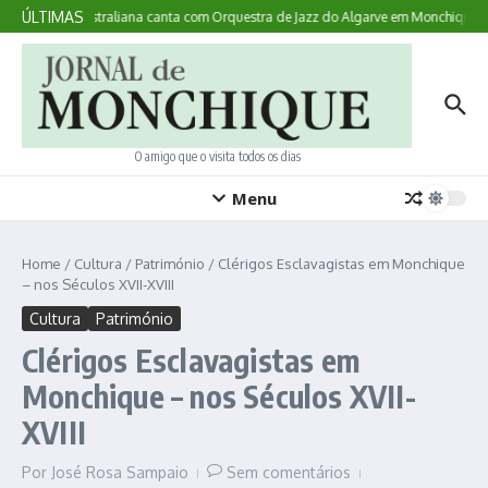
Ir para o conteúdo
ÚLTIMAS
 Acontece: australiana canta com Orquestra de Jazz do Algarve em Monchique
O amigo que o visita todos os dias
Menu
Home
/
Cultura
/
Património
/
Clérigos Esclavagistas em Monchique
– nos Séculos XVII-XVIII
Cultura
Património
Clérigos Esclavagistas em
Monchique – nos Séculos XVII-
XVIII
Por
José Rosa Sampaio
Sem comentários