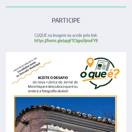
PARTICIPE
CLIQUE na imagem ou acede pelo link:
https://forms.gle/upgF1ChjpuXjmuFY8