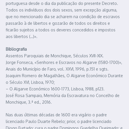
portuguesa desde o dia da publicação do presente Decreto.
Todos os indivíduos dos dois sexos, sem excepção alguma,
que no mencionado dia se acharem na condição de escravos
passarão à de libertos e gozarão de todos os direitos e
ficarão sujeitos a todos os deveres concedidos e impostos
aos libertos (…)».
Bibliografia
Assentos Paroquiais de Monchique, Séculos XVII-XIX.
Jorge Fonseca, «Senhores e Escravos no Algarve (1580-1700)»,
Anais do Município de Faro, vol. XXVI, 1996, p.151 e sgts.
Joaquim Romero de Magalhães, O Algarve Económico Durante
o Século XVI, Lisboa, 1970;
– O Algarve Económico 1600-1773, Lisboa, 1988, p123.
José Rosa Sampaio, Memória da Escravatura no Concelho de
Monchique, 3.ª ed., 2016.
Nas duas últimas décadas de 1600 era vigário o padre
licenciado Paulo Duarte Rebelo; prior, o padre licenciado
Diogo Furtado; cura o padre Domingos Guedelha Queimado; e