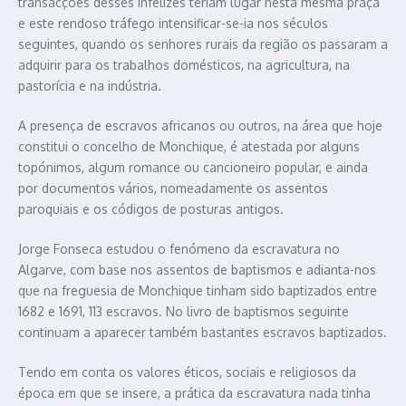
transacções desses infelizes teriam lugar nesta mesma praça
e este rendoso tráfego intensificar-se-ia nos séculos
seguintes, quando os senhores rurais da região os passaram a
adquirir para os trabalhos domésticos, na agricultura, na
pastorícia e na indústria.
A presença de escravos africanos ou outros, na área que hoje
constitui o concelho de Monchique, é atestada por alguns
topónimos, algum romance ou cancioneiro popular, e ainda
por documentos vários, nomeadamente os assentos
paroquiais e os códigos de posturas antigos.
Jorge Fonseca estudou o fenómeno da escravatura no
Algarve, com base nos assentos de baptismos e adianta-nos
que na freguesia de Monchique tinham sido baptizados entre
1682 e 1691, 113 escravos. No livro de baptismos seguinte
continuam a aparecer também bastantes escravos baptizados.
Tendo em conta os valores éticos, sociais e religiosos da
época em que se insere, a prática da escravatura nada tinha