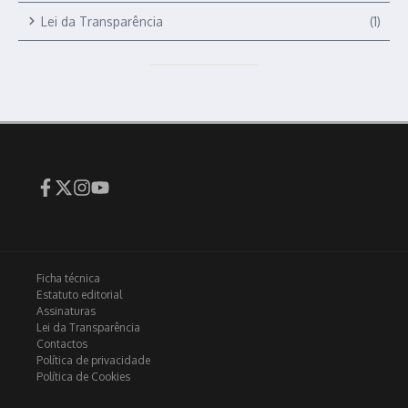
Lei da Transparência
(1)
Ficha técnica
Estatuto editorial
Assinaturas
Lei da Transparência
Contactos
Política de privacidade
Política de Cookies