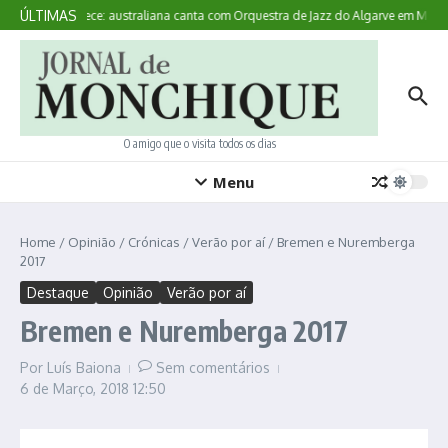
Ir para o conteúdo
ÚLTIMAS
Aqui Acontece: australiana canta com Orquestra de Jazz do Algarve em Monc
O amigo que o visita todos os dias
Menu
Home
/
Opinião
/
Crónicas
/
Verão por aí
/
Bremen e Nuremberga
2017
Destaque
Opinião
Verão por aí
Bremen e Nuremberga 2017
Por
Luís Baiona
Sem comentários
6 de Março, 2018
12:50