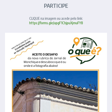
PARTICIPE
CLIQUE na imagem ou acede pelo link:
https://forms.gle/upgF1ChjpuXjmuFY8