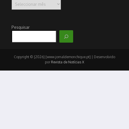
Arquivo
Pesquisar
Copyright © [2026] [www.jornaldemonchique.pt] | Desenvolvido
por
Revista de Notícias X