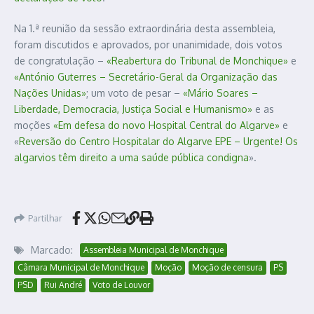
Na 1.ª reunião da sessão extraordinária desta assembleia,
foram discutidos e aprovados, por unanimidade, dois votos
de congratulação –
«Reabertura do Tribunal de Monchique»
e
«António Guterres – Secretário-Geral da Organização das
Nações Unidas»
; um voto de pesar –
«Mário Soares –
Liberdade, Democracia, Justiça Social e Humanismo»
e as
moções
«Em defesa do novo Hospital Central do Algarve»
e
«
Reversão do Centro Hospitalar do Algarve EPE – Urgente! Os
algarvios têm direito a uma saúde pública condigna
».
Partilhar
Marcado:
Assembleia Municipal de Monchique
Câmara Municipal de Monchique
Moção
Moção de censura
PS
PSD
Rui André
Voto de Louvor