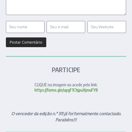
PARTICIPE
CLIQUE na imagem ou acede pelo link:
https://forms.gle/upgF1ChjpuXjmuFY8
O vencedor da edição n.º 511 já foi formalmente contactado.
Parabéns!!!