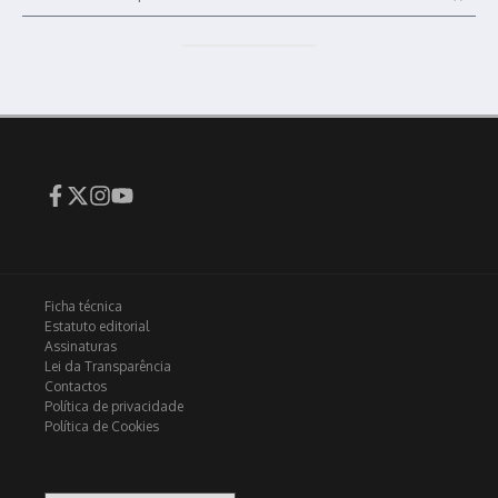
Ficha técnica
Estatuto editorial
Assinaturas
Lei da Transparência
Contactos
Política de privacidade
Política de Cookies