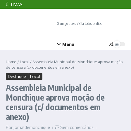
Veja balanço do turismo no Algarve no primeiro semestre de
Ir para o conteúdo
ÚLTIMAS
2026
Marmelete requalifica paragens de autocarro
Sagres divulga programa do festival de observação de aves
O amigo que o visita todos os dias
Menu
Home
/
Local
/
Assembleia Municipal de Monchique aprova moção
de censura (c/ documentos em anexo)
Destaque
Local
Assembleia Municipal de
Monchique aprova moção de
censura (c/ documentos em
anexo)
Por
jornaldemonchique
Sem comentários