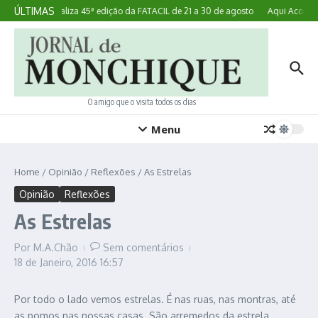
Ir para o conteúdo
ÚLTIMAS
Lagoa realiza 45ª edição da FATACIL de 21 a 30 de agosto
Aqui Acontece
O amigo que o visita todos os dias
Menu
Home
/
Opinião
/
Reflexões
/
As Estrelas
Opinião
Reflexões
As Estrelas
Por
M.A.Chão
Sem comentários
18 de Janeiro, 2016
16:57
Por todo o lado vemos estrelas. É nas ruas, nas montras, até
as pomos nas nossas casas. São arremedos da estrela