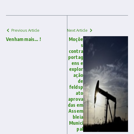
Previous Article
Next Article
Venham mais… !
Moçõe
s
contra
portag
ens e
explor
ação
de
feldsp
ato
aprova
das em
Assem
bleia
Munici
pal