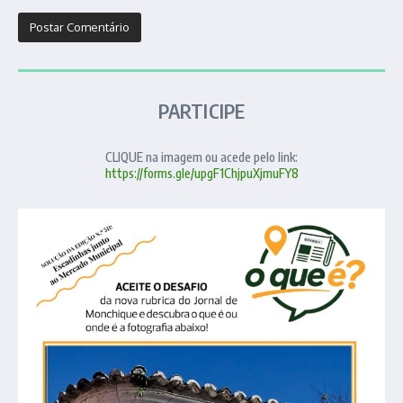
PARTICIPE
CLIQUE na imagem ou acede pelo link:
https://forms.gle/upgF1ChjpuXjmuFY8