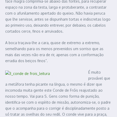
face magra comprimia-se abaixo das fontes, para recuperar
espaço na zona da testa, larga e protuberante, a contrastar
com o afunilamento apertado do queixo. Não havia peruca
que lhe servisse, antes se dispunham tortas e indiscretas logo
ao primeiro uso, deixando entrever, por debaixo, os cabelos
cortados cerce, finos e arruivados.
A boca traçava-lhe a cara, quase de extremo a extremo,
semelhando para os menos prevenidos um sorriso que as
mais das vezes não era de rir, apenas com a conformação
erradia dos beiços finos”.
É muito
provável que
a metáfora tenha picante na língua, o mesmo é dizer que
incomoda muita gente este Conde de Fróis reajustado ao
nosso tempo. Vai para S. Gens como forma de punição,
identifica-se com o espírito de missão, autonomiza-se, o padre
que o acompanha para o corrigir é disciplinadamente posto a
só tratar as ovelhas do seu redil. O conde vive para a praça,