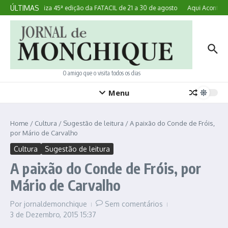
Ir para o conteúdo
ÚLTIMAS
Lagoa realiza 45ª edição da FATACIL de 21 a 30 de agosto
Aqui Acontece:
O amigo que o visita todos os dias
Menu
Home
/
Cultura
/
Sugestão de leitura
/
A paixão do Conde de Fróis,
por Mário de Carvalho
Cultura
Sugestão de leitura
A paixão do Conde de Fróis, por
Mário de Carvalho
Por
jornaldemonchique
Sem comentários
3 de Dezembro, 2015
15:37