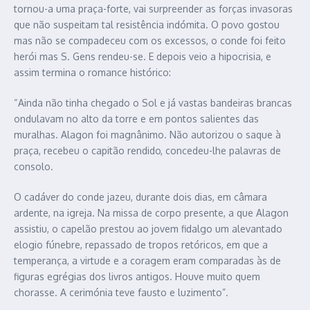
tornou-a uma praça-forte, vai surpreender as forças invasoras
que não suspeitam tal resistência indómita. O povo gostou
mas não se compadeceu com os excessos, o conde foi feito
herói mas S. Gens rendeu-se. E depois veio a hipocrisia, e
assim termina o romance histórico:
“Ainda não tinha chegado o Sol e já vastas bandeiras brancas
ondulavam no alto da torre e em pontos salientes das
muralhas. Alagon foi magnânimo. Não autorizou o saque à
praça, recebeu o capitão rendido, concedeu-lhe palavras de
consolo.
O cadáver do conde jazeu, durante dois dias, em câmara
ardente, na igreja. Na missa de corpo presente, a que Alagon
assistiu, o capelão prestou ao jovem fidalgo um alevantado
elogio fúnebre, repassado de tropos retóricos, em que a
temperança, a virtude e a coragem eram comparadas às de
figuras egrégias dos livros antigos. Houve muito quem
chorasse. A cerimónia teve fausto e luzimento”.