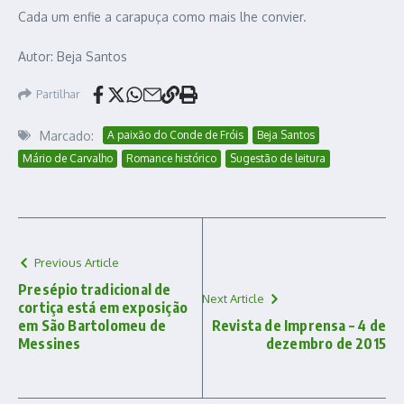
Cada um enfie a carapuça como mais lhe convier.
Autor: Beja Santos
Partilhar
Marcado:
A paixão do Conde de Fróis
Beja Santos
Mário de Carvalho
Romance histórico
Sugestão de leitura
Previous Article
Presépio tradicional de
Next Article
cortiça está em exposição
em São Bartolomeu de
Revista de Imprensa – 4 de
Messines
dezembro de 2015