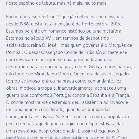
neste espelho de leitura, mas há mais, muito mais.
Em boa hora se reeditou “” que já conheceu cinco edições
desde 1986, desta feita a edição é da Porto Editora, 2015.
Estamos perante um romance histórico ou uma metáfora.
Estamos no século XVIII, em tempos de despotismo
esclarecido, reina D. José I, mas quem governa é o Marquês de
Pombal. O desassossegado Conde de Fróis Júnior meteu-se
num desacato e arranjou-se uma punição branda, foi
desterrado para a longínqua praça de S. Gens, algures na raia,
não longe de Miranda do Douro. Quem era desassossegado
tornou-se brioso, entrou na praça como comandante, fez
obras, motivou a tropa e, inadvertidamente, aconteceu uma
guerra que confrontou Portugal contra a Espanha e a França.
O conde mostrou-se destemido, deu resistência ao invasor e
de comandante considerado, quando as bombardas
começaram a escavacar S. Gens, em crescendo, a população
pediu tréguas, aquele ponto fugidio no mapa estava a dar
uma resistência desproporcionada. E assim chegamos à
metáfora, assim que houve circunstância, o povo de S. Gens