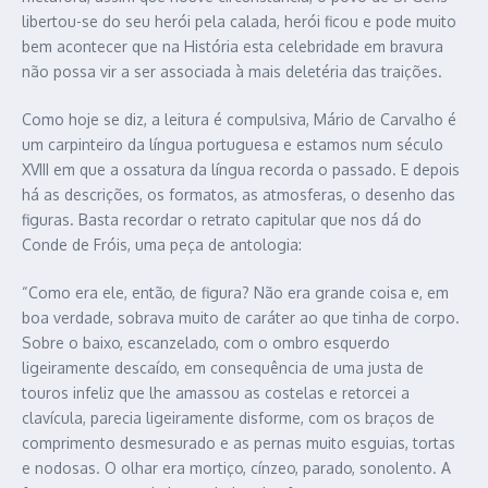
libertou-se do seu herói pela calada, herói ficou e pode muito
bem acontecer que na História esta celebridade em bravura
não possa vir a ser associada à mais deletéria das traições.
Como hoje se diz, a leitura é compulsiva, Mário de Carvalho é
um carpinteiro da língua portuguesa e estamos num século
XVIII em que a ossatura da língua recorda o passado. E depois
há as descrições, os formatos, as atmosferas, o desenho das
figuras. Basta recordar o retrato capitular que nos dá do
Conde de Fróis, uma peça de antologia:
“Como era ele, então, de figura? Não era grande coisa e, em
boa verdade, sobrava muito de caráter ao que tinha de corpo.
Sobre o baixo, escanzelado, com o ombro esquerdo
ligeiramente descaído, em consequência de uma justa de
touros infeliz que lhe amassou as costelas e retorcei a
clavícula, parecia ligeiramente disforme, com os braços de
comprimento desmesurado e as pernas muito esguias, tortas
e nodosas. O olhar era mortiço, cínzeo, parado, sonolento. A