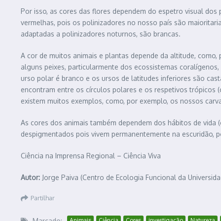
Por isso, as cores das flores dependem do espetro visual dos 
vermelhas, pois os polinizadores no nosso país são maioritar
adaptadas a polinizadores noturnos, são brancas.
A cor de muitos animais e plantas depende da altitude, como
alguns peixes, particularmente dos ecossistemas coralígenos
urso polar é branco e os ursos de latitudes inferiores são ca
encontram entre os círculos polares e os respetivos trópicos 
existem muitos exemplos, como, por exemplo, os nossos car
As cores dos animais também dependem dos hábitos de vida (e
despigmentados pois vivem permanentemente na escuridão, po
Ciência na Imprensa Regional – Ciência Viva
Autor:
Jorge Paiva (Centro de Ecologia Funcional da Universid
Partilhar
Marcado:
Animais
Ciência
Cores
investigação
Natureza