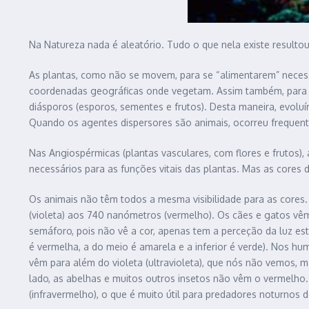
Na Natureza nada é aleatório. Tudo o que nela existe result
As plantas, como não se movem, para se “alimentarem” necessi
coordenadas geográficas onde vegetam. Assim também, para s
diásporos (esporos, sementes e frutos). Desta maneira, evo
Quando os agentes dispersores são animais, ocorreu frequen
Nas Angiospérmicas (plantas vasculares, com flores e frutos),
necessários para as funções vitais das plantas. Mas as cores 
Os animais não têm todos a mesma visibilidade para as cores
(violeta) aos 740 nanómetros (vermelho). Os cães e gatos vê
semáforo, pois não vê a cor, apenas tem a perceção da luz e
é vermelha, a do meio é amarela e a inferior é verde). Nos 
vêm para além do violeta (ultravioleta), que nós não vemos, m
lado, as abelhas e muitos outros insetos não vêm o vermelho.
(infravermelho), o que é muito útil para predadores noturnos 