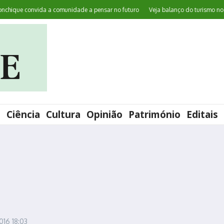
ue convida a comunidade a pensar no futuro
Veja balanço do turismo no Algar
l
Ciência
Cultura
Opinião
Património
Editais
2016
18:03