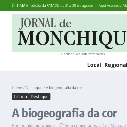
Ir para o conteúdo
ÚLTIMAS
a realiza 45ª edição da FATACIL de 21 a 30 de agosto
Aqui Acontece: Monchiq
O amigo que o visita todos os dias
Local
Regiona
Home
/
Destaque
/
A biogeografia da cor
Ciência
Destaque
A biogeografia da cor
Por
jornaldemonchique
Sem comentários
7 de Março, 