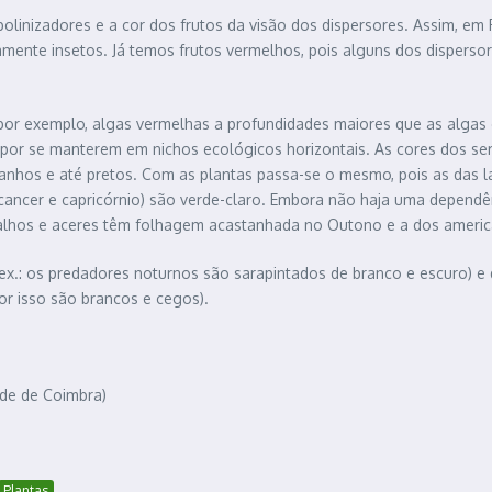
polinizadores e a cor dos frutos da visão dos dispersores. Assim, em
iamente insetos. Já temos frutos vermelhos, pois alguns dos disperso
, por exemplo, algas vermelhas a profundidades maiores que as alga
, por se manterem em nichos ecológicos horizontais. As cores dos s
stanhos e até pretos. Com as plantas passa-se o mesmo, pois as das 
(cancer e capricórnio) são verde-claro. Embora não haja uma dependên
valhos e aceres têm folhagem acastanhada no Outono e a dos ameri
x.: os predadores noturnos são sarapintados de branco e escuro) e 
r isso são brancos e cegos).
ade de Coimbra)
Plantas