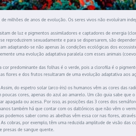
ou de milhões de anos de evolução. Os seres vivos não evoluíram in
tam de luz e pigmentos assimiladores e captadores de energia (clor
e reproduzirem sexuadamente e para se dispersarem, são dependente
luíram adaptando-se não apenas às condições ecológicas dos ecossi
temente uma evolução adaptativa paralela com esses animais (coevo
 a cor predominante das folhas é o verde, pois a clorofila é o pigme
das flores e dos frutos resultaram de uma evolução adaptativa aos ag
. Assim, do espetro solar (arco-íris) os humanos vêm as cores das 
m poucas cores, apenas do azul ao amarelo. Um cão guia sabe que o s
star apagada ou acesa. Por isso, as posições das 3 cores dos semáf
humanos também há que contar com os daltónicos que não vêm o verme
as podemos saber como as abelhas vêm essa cor nas flores, através d
 As cobras, por exemplo, têm uma reduzida amplitude de visão das c
de presas de sangue quente.